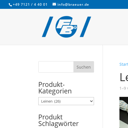
+49 7121 / 4 40 01
info@braeuer.de
Star
L
Produkt-
1–9 
Kategorien
Produkt
Schlagwörter