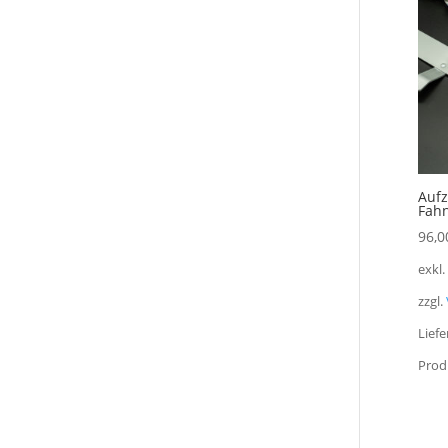
Aufz
Fahn
96,0
exkl
zzgl.
Liefe
Prod