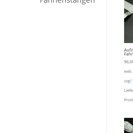
Aufz
Fahn
96,0
exkl
zzgl.
Liefe
Prod