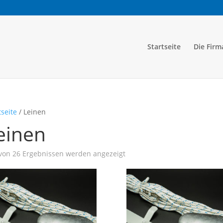
Startseite
Die Firm
tseite
/ Leinen
einen
Nach
von 26 Ergebnissen werden angezeigt
Aktualität
sortiert