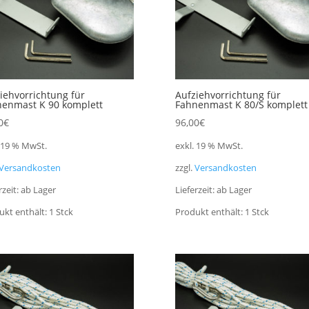
iehvorrichtung für
Aufziehvorrichtung für
enmast K 90 komplett
Fahnenmast K 80/S komplett
0
€
96,00
€
. 19 % MwSt.
exkl. 19 % MwSt.
Versandkosten
zzgl.
Versandkosten
rzeit:
ab Lager
Lieferzeit:
ab Lager
ukt enthält: 1
Stck
Produkt enthält: 1
Stck