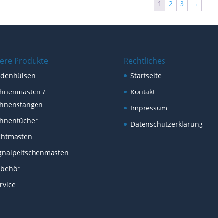
1
2
3
→
ere Produkte
Rechtliches
odenhülsen
Startseite
hnenmasten /
Kontakt
hnenstangen
Impressum
hnentücher
Datenschutzerklärung
chtmasten
gnalpeitschenmasten
ubehör
rvice