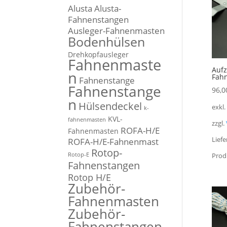
Alusta
Alusta-
Fahnenstangen
Ausleger-Fahnenmasten
Bodenhülsen
Drehkopfausleger
Fahnenmaste
Aufz
n
Fahn
Fahnenstange
Fahnenstange
96,0
n
Hülsendeckel
exkl
k-
KVL-
fahnenmasten
zzgl.
ROFA-H/E
Fahnenmasten
Liefe
ROFA-H/E-Fahnenmast
Rotop-
Rotop-E
Prod
Fahnenstangen
Rotop H/E
Zubehör-
Fahnenmasten
Zubehör-
Fahnenstangen