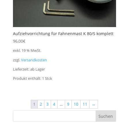
Aufziehvorrichtung für Fahnenmast K 80/S komplett
96,00
€
exkl. 19 % MwSt.
zzgl.
Versandkosten
Lieferzeit:
ab Lager
Produkt enthält: 1
Stck
1
2
3
4
…
9
10
11
→