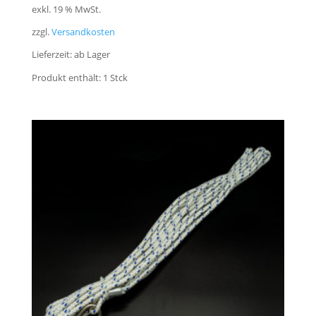
exkl. 19 % MwSt.
zzgl.
Versandkosten
Lieferzeit:
ab Lager
Produkt enthält: 1
Stck