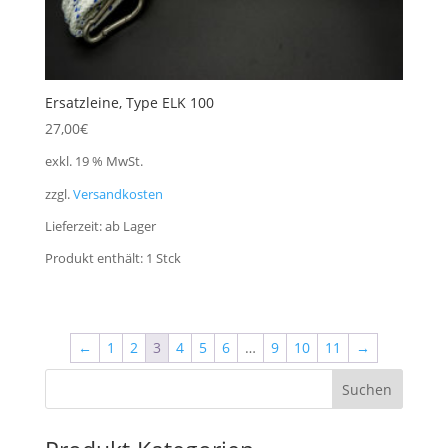
Ersatzleine, Type ELK 100
27,00
€
exkl. 19 % MwSt.
zzgl.
Versandkosten
Lieferzeit:
ab Lager
Produkt enthält: 1
Stck
←
1
2
3
4
5
6
…
9
10
11
→