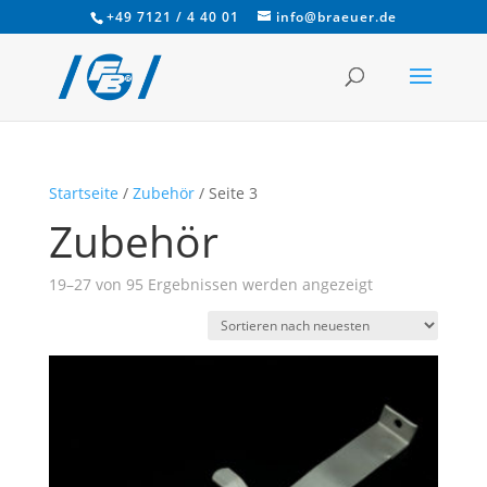
+49 7121 / 4 40 01
info@braeuer.de
Startseite
/
Zubehör
/ Seite 3
Zubehör
Nach
19–27 von 95 Ergebnissen werden angezeigt
Aktualität
sortiert