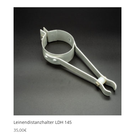
Leinendistanzhalter LDH 145
35,00
€