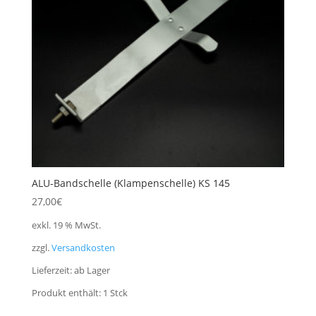
ALU-Bandschelle (Klampenschelle) KS 145
27,00
€
exkl. 19 % MwSt.
zzgl.
Versandkosten
Lieferzeit:
ab Lager
Produkt enthält: 1
Stck