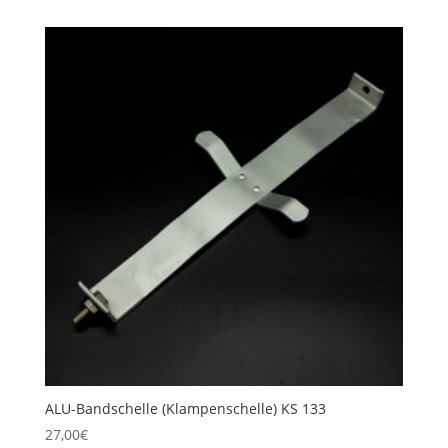
ALU-Bandschelle (Klampenschelle) KS 133
27,00
€