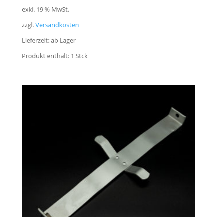
exkl. 19 % MwSt.
zzgl.
Versandkosten
Lieferzeit:
ab Lager
Produkt enthält: 1
Stck