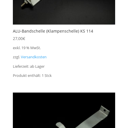
ALU-Bandschelle (Klampenschelle) KS 114
27,00
€
exkl. 19 % MwSt.
zzgl.
Versandkosten
Lieferzeit:
ab Lager
Produkt enthält: 1
Stck