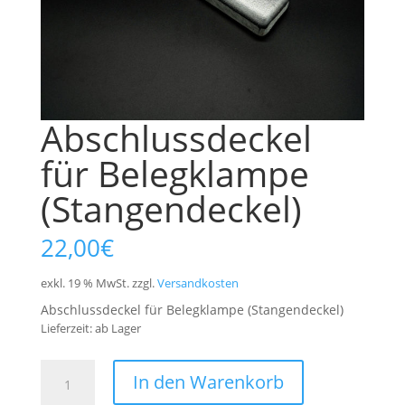
Abschlussdeckel
für Belegklampe
(Stangendeckel)
22,00
€
exkl. 19 % MwSt.
zzgl.
Versandkosten
Abschlussdeckel für Belegklampe (Stangendeckel)
Lieferzeit:
ab Lager
Abschlussdeckel
In den Warenkorb
für