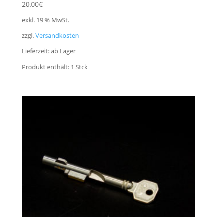
20,00
€
exkl. 19 % MwSt.
zzgl.
Versandkosten
Lieferzeit:
ab Lager
Produkt enthält: 1
Stck