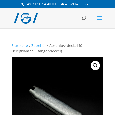
+49 7121 / 4 40 01
info@braeuer.de
Startseite
/
Zubehör
/ Abschlussdeckel für
Belegklampe (Stangendeckel)