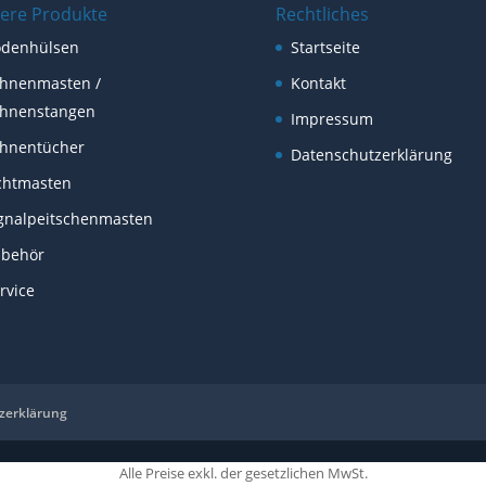
ere Produkte
Rechtliches
odenhülsen
Startseite
hnenmasten /
Kontakt
hnenstangen
Impressum
hnentücher
Datenschutzerklärung
chtmasten
gnalpeitschenmasten
ubehör
rvice
zerklärung
Alle Preise exkl. der gesetzlichen MwSt.