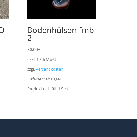
HD
Bodenhülsen fmb
2
80,00
€
exkl. 19 % MwSt.
zzgl.
Versandkosten
Lieferzeit:
ab Lager
Produkt enthält: 1
Stck