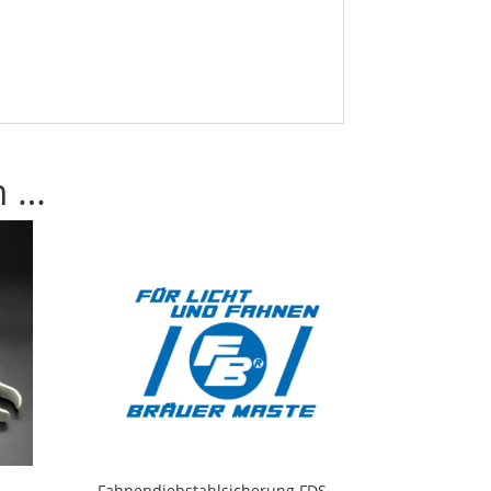
n …
Fahnendiebstahlsicherung FDS