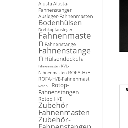
Alusta
Alusta-
Fahnenstangen
Ausleger-Fahnenmasten
Bodenhülsen
Drehkopfausleger
Fahnenmaste
n
Fahnenstange
Fahnenstange
n
Hülsendeckel
k-
KVL-
fahnenmasten
ROFA-H/E
Fahnenmasten
ROFA-H/E-Fahnenmast
Rotop-
Rotop-E
B
Fahnenstangen
Rotop H/E
Zubehör-
Fahnenmasten
Zubehör-
Fahnenstangen