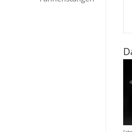
D
Fah