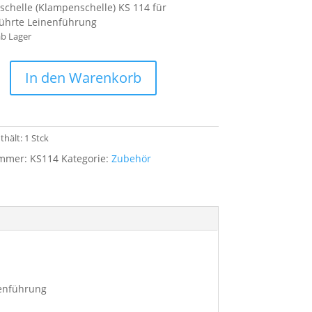
chelle (Klampenschelle) KS 114 für
ührte Leinenführung
b Lager
In den Warenkorb
le
chelle)
thält: 1
Stck
ummer:
KS114
Kategorie:
Zubehör
nenführung