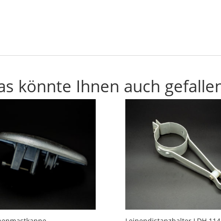
as könnte Ihnen auch gefalle
nenmastkappe
Leinendistanzhalter LDH 114