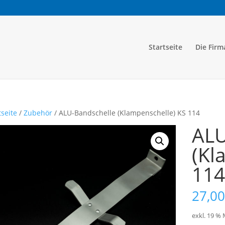
Startseite
Die Firm
tseite
/
Zubehör
/ ALU-Bandschelle (Klampenschelle) KS 114
ALU
(Kl
114
27,00
exkl. 19 %