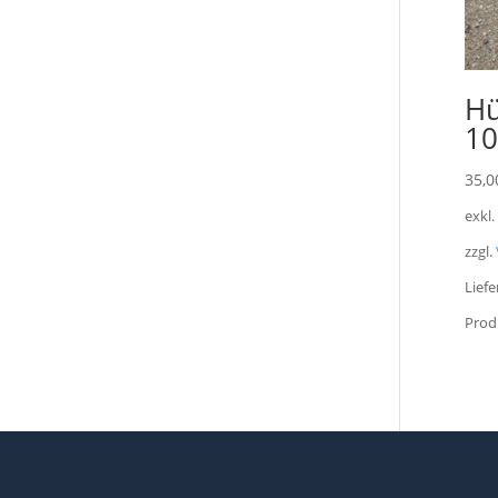
Hü
10
35,0
exkl
zzgl.
Liefe
Prod