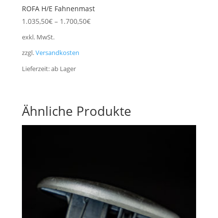
ROFA H/E Fahnenmast
1.035,50
€
–
1.700,50
€
exkl. MwSt.
zzgl.
Versandkosten
Lieferzeit:
ab Lager
Ähnliche Produkte