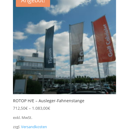
Angebot!
ROTOP H/E – Ausleger-Fahnenstange
712,50
€
–
1.083,00
€
exkl. MwSt.
zzgl.
Versandkosten