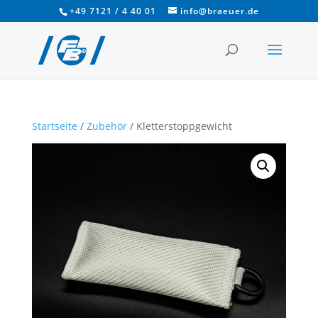
+49 7121 / 4 40 01
info@braeuer.de
Startseite
/
Zubehör
/ Kletterstoppgewicht