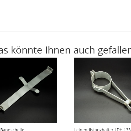
as könnte Ihnen auch gefalle
-Bandschelle
Leinendistanzhalter LDH 133