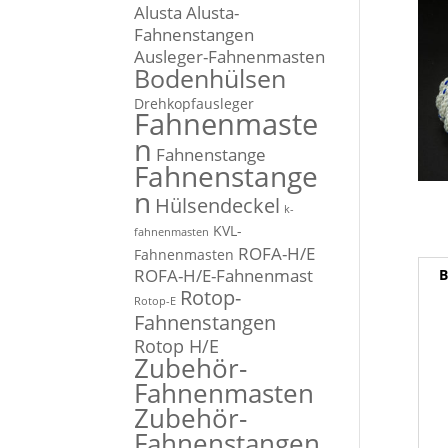
Alusta
Alusta-
Fahnenstangen
Ausleger-Fahnenmasten
Bodenhülsen
Drehkopfausleger
Fahnenmaste
n
Fahnenstange
Fahnenstange
n
Hülsendeckel
k-
KVL-
fahnenmasten
ROFA-H/E
Fahnenmasten
ROFA-H/E-Fahnenmast
B
Rotop-
Rotop-E
Fahnenstangen
Rotop H/E
Zubehör-
Fahnenmasten
Zubehör-
Fahnenstangen