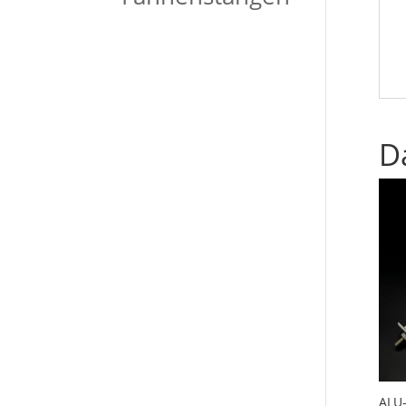
D
ALU