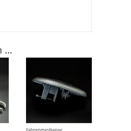
n …
Fahnenmastkappe