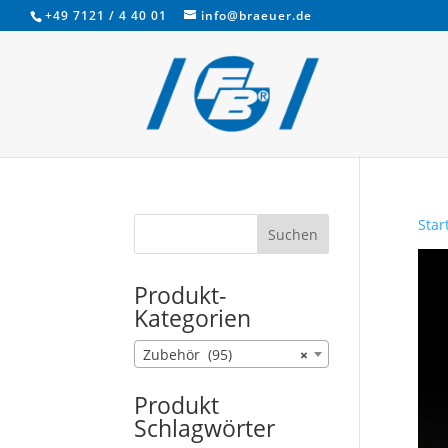
+49 7121 / 4 40 01
info@braeuer.de
Star
Produkt-
Kategorien
Zubehör (95)
×
Produkt
Schlagwörter