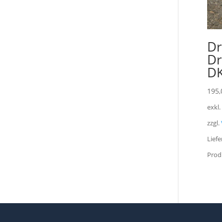
Dr
Dr
DK
195,
exkl
zzgl.
Liefe
Prod