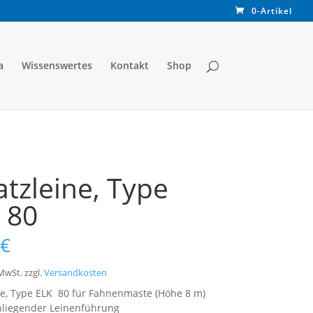
0-Artikel
a
Wissenswertes
Kontakt
Shop
atzleine, Type
 80
€
 MwSt.
zzgl.
Versandkosten
ne, Type ELK 80 für Fahnenmaste (Höhe 8 m)
nliegender Leinenführung