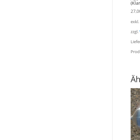
(Kla
27,0
exkl
zzgl.
Liefe
Prod
Äh