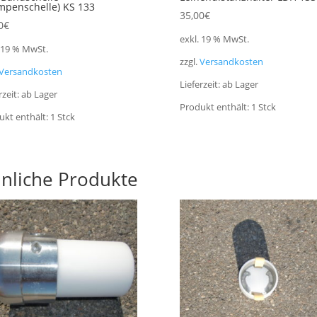
mpenschelle) KS 133
35,00
€
0
€
exkl. 19 % MwSt.
. 19 % MwSt.
zzgl.
Versandkosten
Versandkosten
Lieferzeit:
ab Lager
rzeit:
ab Lager
Produkt enthält: 1
Stck
ukt enthält: 1
Stck
nliche Produkte