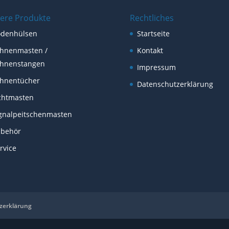
ere Produkte
Rechtliches
odenhülsen
Startseite
hnenmasten /
Kontakt
hnenstangen
Impressum
hnentücher
Datenschutzerklärung
chtmasten
gnalpeitschenmasten
ubehör
rvice
zerklärung