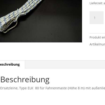
Lieferzeit:
a
Ersatzlein
Type
ELK
80
Menge
Produkt en
Artikeln
eschreibung
Beschreibung
Ersatzleine, Type ELK 80 für Fahnenmaste (Höhe 8 m) mit außenl