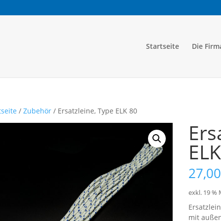
Startseite
Die Firm
tseite
/
Zubehör
/ Ersatzleine, Type ELK 80
Ers
ELK
27,00
exkl. 19 %
Ersatzlei
mit auße