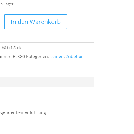
b Lager
e,
In den Warenkorb
thält: 1
Stck
ummer:
ELK80
Kategorien:
Leinen
,
Zubehör
iegender Leinenführung